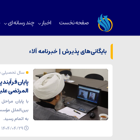
صفحه نخست
اخبار
چند رسانه‌ای
ب
بایگانی‌های پذیرش | خبرنامه آلاء
سال تحصیلی 1405- 1404
پایان فرآیند 
المرتضی علیه
با پایان مراحل 
به اتمام رسید.
۱۴۰۴/۰۴/۲۹