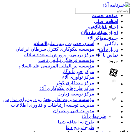
×
صفحه نخست
اخبار
صفحه اصلی
اخبار مهم
اخبار بنیاد آلاء
ستاد بنیاد آلاء
اخبار مراکز تابعه
مراکز آلاء
چندرسانه‌ای
آستان حضرت زینب علیهاالسلام
بایگانی
مؤسسه نیکوکاری کنترل سرطان ایرانیان
دربارۀ آلاء
مرکز تربیتی و پرورش استعداد سلاله
تماس با آلاء
مؤسسه فرهنگی تبلیغی ثاقب
ورود
مؤسسه بین‌المللی المرتضی علیه‌السلام
مرکز خیرماندگار
مرکز نوآوری آلاء
مرکز مددکاری کوثر
مرکز طرح‌های نیکوکاری آلاء
مرکز توسعه زیارت
مؤسسه مدیریت تعالی‌بخش و درون‌زای مدارس
مدیریت توسعه ارتباطات و فناوری اطلاعات
مدیریت فنی و عمران
طرح‌های آلاء
طرح به اضافه شما
طرح ترویج دعا