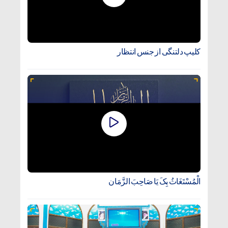
کلیپ دلتنگی از جنس انتظار
الْمُسْتَغَاثُ بِکَ یَا صَاحِبَ الزَّمَان