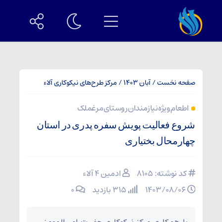
صفحه نخست
/
آبان 1403
/
مرکز طرح‌های نیکوکاری آلاء
اطعام ویژه نیازمندان روستای مرغملک
شروع فعالیت پویش سفره پدری در استان
چهارمحال بختیاری
کد نوشته: 8105
ادمین ۴ آلاء
۱۴۰۳/۰۸/۰۶
315 بازدید
۰