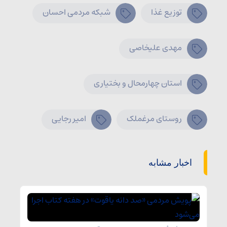
توزیع غذا
شبکه مردمی احسان
مهدی علیخاصی
استان چهارمحال و بختیاری
روستای مرغملک
امیر رجایی
اخبار مشابه