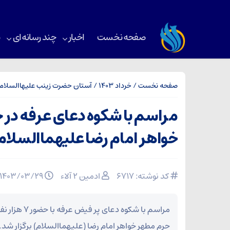
صفحه نخست
اخبار
چند رسانه‌ای
ب
صفحه نخست
/
خرداد 1403
/
آستان حضرت زینب علیهاالسلام
مراسم با شکوه دعای عرفه در
خواهر امام رضا علیهماالسلام 
کد نوشته: 6717
ادمین ۲ آلاء
۱۴۰۳/۰۳/۲۹
مراسم با شکوه دع
حرم مطهر خواهر امام رضا (علیهماالسلام) برگزار شد.