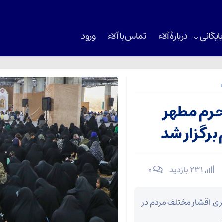
ایگانی
دربارۀ آلاء
تماس با آلاء
ورود
 حرم مطهر
برگزار شد
231 بازدید
۰
ای پر فیض عرفه با حضور ۷ هزار نفری اقشار مختلف مردم در