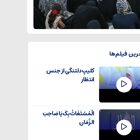
رین فیلم‌ها
کلیپ دلتنگی از جنس
انتظار
الْمُسْتَغَاثُ بِکَ یَا صَاحِبَ
الزَّمَان