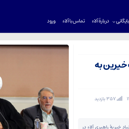
ایگانی
دربارۀ آلاء
تماس با آلاء
ورود
 خیرین به
357 بازدید
د خیریۀ راهبری آلاء در