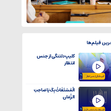
رین فیلم‌ها
کلیپ دلتنگی از جنس
انتظار
الْمُسْتَغَاثُ بِکَ یَا صَاحِبَ
الزَّمَان