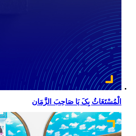
الْمُسْتَغَاثُ بِکَ یَا صَاحِبَ الزَّمَان