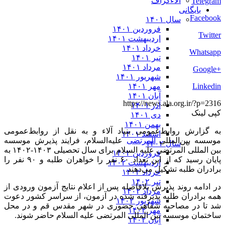
آلاءگراف
Telegram
بایگانی
Facebook
سال ۱۴۰۱
فروردین ۱۴۰۱
Twitter
اردیبهشت ۱۴۰۱
خرداد ۱۴۰۱
Whatsapp
تیر ۱۴۰۱
مرداد ۱۴۰۱
+Google
شهریور ۱۴۰۱
Linkedin
مهر ۱۴۰۱
آبان ۱۴۰۱
https://news.ala.org.ir/?p=2316
آذر ۱۴۰۱
کپی لینک
دی ۱۴۰۱
بهمن ۱۴۰۱
به گزارش روابط‌عمومی بنیاد آلاء و به نقل از روابط‌‎عمومی
اسفند ۱۴۰۱
موسسه بین‌المللی
المرتضی
علیه‌السلام، فرایند پذیرش موسسه
سال ۱۴۰۲
بین المللی المرتضی علیه السلام برای سال تحصیلی ۱۴۰۳-۱۴۰۲ به
فروردین ۱۴۰۲
پایان رسید که از این تعداد ۶۰ نفر را خواهران طلبه و ۹۰ نفر را
اردیبهشت ۱۴۰۲
برادران طلبه تشکیل می‌دهند.
خرداد ۱۴۰۲
تیر ۱۴۰۲
در ادامه روند پذیرش بلافاصله پس از اعلام نتایج آزمون ورودی از
مرداد ۱۴۰۲
همه برادران طلبه پذیرفته شده در آزمون، از سراسر کشور دعوت
شهریور ۱۴۰۲
شد تا در مصاحبه شفاهی حضوری در شهر مقدس قم و در محل
مهر ۱۴۰۲
ساختمان موسسه بین المللی المرتضی علیه السلام حاضر شوند.
آبان ۱۴۰۲