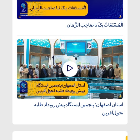
الْمُسْتَغَاثُ بِکَ یَا صَاحِبَ الزَّمَان
استان اصفهان؛ پنجمین ایستگاه پیش رویداد طلبه
تحول‌آفرین