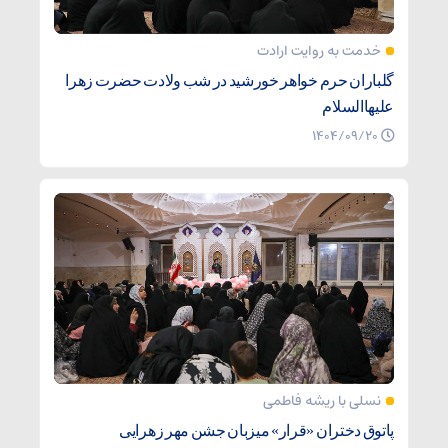
خدمت به روایت ارادت
گلباران حرم خواهر خورشید در شب ولادت حضرت زهرا
علیهاالسلام
۱۴۰۴/۰۹/۲۰
نسلی با ریشه‌ فاطمی
پاتوق دختران «قرار» میزبان جشن مهر زهرایی