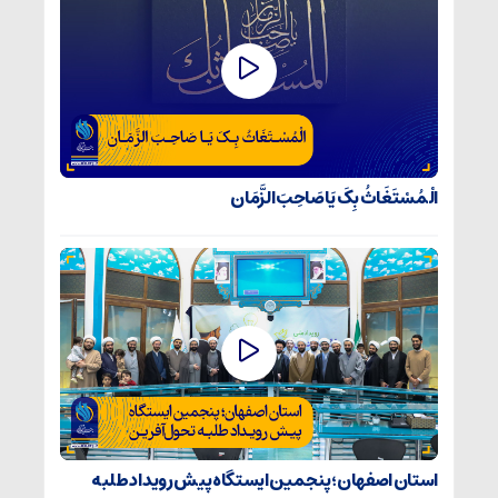
الْمُسْتَغَاثُ بِکَ یَا صَاحِبَ الزَّمَان
استان اصفهان؛ پنجمین ایستگاه پیش رویداد طلبه