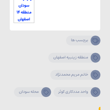
برچسب ها
منطقه زینبیه اصفهان
خانم مریم محمدنژاد
واحد مددکاری کوثر
محله سودان