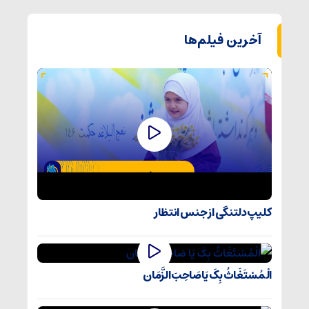
آخرین فیلم‌ها
کلیپ دلتنگی از جنس انتظار
الْمُسْتَغَاثُ بِکَ یَا صَاحِبَ الزَّمَان