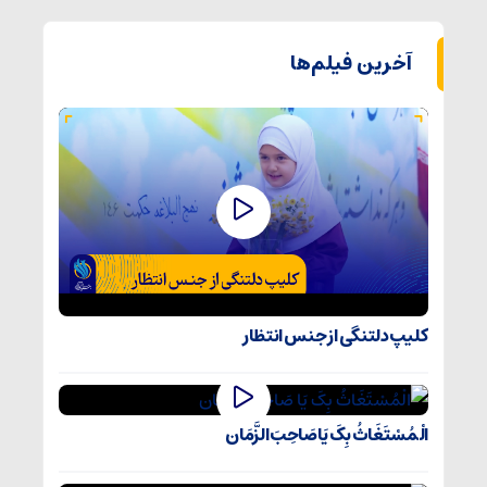
آخرین فیلم‌ها
کلیپ دلتنگی از جنس انتظار
الْمُسْتَغَاثُ بِکَ یَا صَاحِبَ الزَّمَان