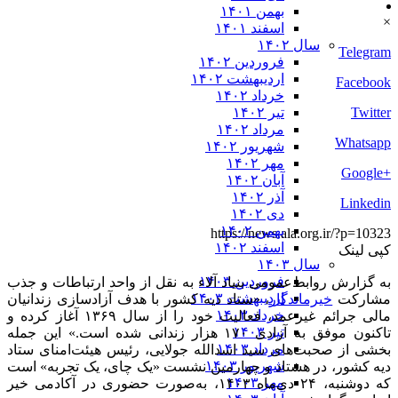
بهمن ۱۴۰۱
×
اسفند ۱۴۰۱
سال ۱۴۰۲
Telegram
فروردین ۱۴۰۲
اردیبهشت ۱۴۰۲
Facebook
خرداد ۱۴۰۲
Twitter
تیر ۱۴۰۲
مرداد ۱۴۰۲
Whatsapp
شهریور ۱۴۰۲
مهر ۱۴۰۲
+Google
آبان ۱۴۰۲
آذر ۱۴۰۲
Linkedin
دی ۱۴۰۲
بهمن ۱۴۰۲
https://news.ala.org.ir/?p=10323
اسفند ۱۴۰۲
کپی لینک
سال ۱۴۰۳
فروردین ۱۴۰۳
به گزارش روابط‌عمومی بنیاد آلاء به نقل از واحد ارتباطات و جذب
اردیبهشت ۱۴۰۳
مشارکت
خیرماندگار
، «ستاد دیه کشور با هدف آزادسازی زندانیان
خرداد ۱۴۰۳
مالی جرائم غیرعمد، فعالیت خود را از سال ۱۳۶۹ آغاز کرده و
تیر ۱۴۰۳
تاکنون موفق به آزادی ۱۷۰ هزار زندانی شده است.» این جمله
مرداد ۱۴۰۳
بخشی از صحبت‌های سید اسدالله جولایی، رئیس هیئت‌امنای ستاد
شهریور ۱۴۰۳
دیه کشور، در هشتاد و چهارمین نشست «یک چای، یک تجربه» است
مهر ۱۴۰۳
که دوشنبه، ۲۴ دی‌ماه ۱۴۰۳، به‌صورت حضوری در آکادمی خیر