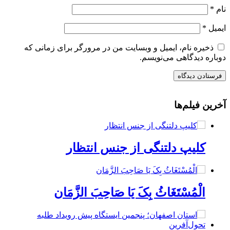
نام
*
ایمیل
*
ذخیره نام، ایمیل و وبسایت من در مرورگر برای زمانی که
دوباره دیدگاهی می‌نویسم.
آخرین فیلم‌ها
کلیپ دلتنگی از جنس انتظار
الْمُسْتَغَاثُ بِکَ یَا صَاحِبَ الزَّمَان