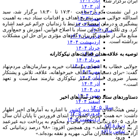
آبان ۱۴۰۳
ایران برگزار شد.
آذر ۱۴۰۳
در این نشست که از ساعت ۱۷:۳۰ تا ۱۸:۳۰ برگزار شد، سید
دی ۱۴۰۳
اسدالله جولایی ضمن تشریح اهداف و اقدامات ستاد دیه، به اهمیت
بهمن ۱۴۰۳
پیشگیری و درمان معضلات مرتبط با زندانیان جرائم غیرعمد اشاره
اسفند ۱۴۰۳
کرد. وی تأکید کرد که این ستاد با اصلاح قوانین، آموزش و جمع‌آوری
سال ۱۴۰۴
منابع مالی از طریق گلریزان، گام‌های مؤثری برای حل این مشکلات
فروردین ۱۴۰۴
برداشته است.
اردیبهشت ۱۴۰۴
خرداد ۱۴۰۴
تیر ۱۴۰۴
توصیه به علاقه‌مندان فعالیت‌های نیکوکارانه
مرداد ۱۴۰۴
شهریور ۱۴۰۴
جولایی خطاب به اعضای مؤسسات خیریه و سازمان‌های مردم‌نهاد
مهر ۱۴۰۴
گفت: «برای دستیابی به اهداف خیرخواهانه، علاقه، تلاش و پشتکار
آبان ۱۴۰۴
بسیار ضروری است. مسیر نیکوکاری نیازمند ممارست و تعهد
آذر ۱۴۰۴
است.»
دی ۱۴۰۴
بهمن ۱۴۰۴
دستاوردهای ستاد دیه در سال‌های اخیر
اسفند ۱۴۰۴
سال ۱۴۰۵
رئیس هیئت‌امنای
ستاد دیه کشور
با اشاره به آمارهای اخیر اظهار
فروردین ۱۴۰۵
داشت: «به همت خیرین کشور، از ابتدای فروردین تا پایان آبان سال
اردیبهشت ۱۴۰۵
جاری، ۵۶۰۵ زندانی بدهکار مالی و محکوم به پرداخت دیه غیرعمد
دربارۀ آلاء
از بند رهایی یافته‌اند.» وی همچنین افزود: «۹۸ درصد زندانیانی که
تماس با آلاء
آزاد شده‌اند، بدهکاران مالی، مهریه و نفقه بوده‌اند.»
ورود