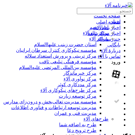
×
صفحه نخست
اخبار
صفحه اصلی
اخبار مهم
اخبار بنیاد آلاء
ستاد بنیاد آلاء
اخبار مراکز تابعه
مراکز آلاء
چندرسانه‌ای
آستان حضرت زینب علیهاالسلام
بایگانی
مؤسسه نیکوکاری کنترل سرطان ایرانیان
دربارۀ آلاء
مرکز تربیتی و پرورش استعداد سلاله
تماس با آلاء
مؤسسه فرهنگی تبلیغی ثاقب
ورود
مؤسسه بین‌المللی المرتضی علیه‌السلام
مرکز خیرماندگار
مرکز نوآوری آلاء
مرکز مددکاری کوثر
مرکز طرح‌های نیکوکاری آلاء
مرکز توسعه زیارت
مؤسسه مدیریت تعالی‌بخش و درون‌زای مدارس
مدیریت توسعه ارتباطات و فناوری اطلاعات
مدیریت فنی و عمران
طرح‌های آلاء
طرح به اضافه شما
طرح ترویج دعا