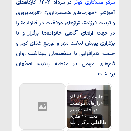
مرکز
مرکز مددکاری کوثر
در مرداد ۱۴۰۴، کارگاه‌های
مددکاری
آموزشی «مهارت‌های همسرداری»، «فرزندپروری
کوثر
و تربیت فرزند»، «رازهای موفقیت در خانواده» را
در
در جهت ارتقای آگاهی خانواده‌ها برگزار و با
مرداد
۱۴۰۴
برگزاری پویش لبخند مهر و توزیع غذای گرم و
به
جلسه هم‌افزایی با متخصصان بهداشت روان
روایت
گام‌های مهمی در منطقه زینبیه اصفهان
تصویر
برداشت.
جلسه دوم کارگاه
«رازهای موفقیت
در خانواده» در
محله ۱۶ متری
طالقانی برگزار شد