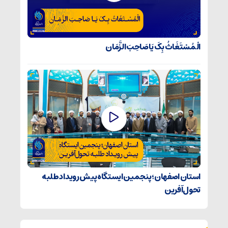
الْمُسْتَغَاثُ بِکَ یَا صَاحِبَ الزَّمَان
استان اصفهان؛ پنجمین ایستگاه پیش رویداد طلبه
تحول‌آفرین