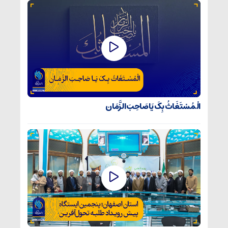
الْمُسْتَغَاثُ بِکَ یَا صَاحِبَ الزَّمَان